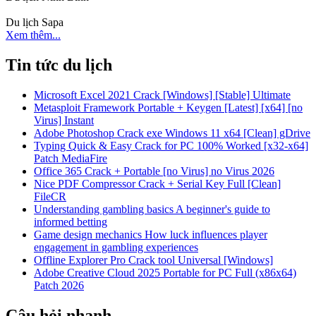
Du lịch Sapa
Xem thêm...
Tin tức du lịch
Microsoft Excel 2021 Crack [Windows] [Stable] Ultimate
Metasploit Framework Portable + Keygen [Latest] [x64] [no
Virus] Instant
Adobe Photoshop Crack exe Windows 11 x64 [Clean] gDrive
Typing Quick & Easy Crack for PC 100% Worked [x32-x64]
Patch MediaFire
Office 365 Crack + Portable [no Virus] no Virus 2026
Nice PDF Compressor Crack + Serial Key Full [Clean]
FileCR
Understanding gambling basics A beginner's guide to
informed betting
Game design mechanics How luck influences player
engagement in gambling experiences
Offline Explorer Pro Crack tool Universal [Windows]
Adobe Creative Cloud 2025 Portable for PC Full (x86x64)
Patch 2026
Câu hỏi nhanh