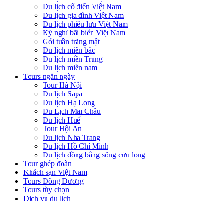
Du lịch cổ điển Việt Nam
Du lịch gia đình Việt Nam
Du lịch phiêu lưu Việt Nam
Kỳ nghỉ bãi biển Việt Nam
Gói tuần trăng mật
Du lịch miền bắc
Du lịch miền Trung
Du lịch miền nam
Tours ngắn ngày
Tour Hà Nội
Du lịch Sapa
Du lịch Hạ Long
Du Lịch Mai Châu
Du lịch Huế
Tour Hội An
Du lịch Nha Trang
Du lịch Hồ Chí Minh
Du lịch đồng bằng sông cửu long
Tour ghép đoàn
Khách sạn Việt Nam
Tours Đông Dương
Tours tùy chọn
Dịch vụ du lịch