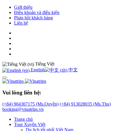
Giới thiệu
Điều khoản và điều kiện
Phản hồi khách hàng
Liên hệ
Tiếng Việt
English
中文
Vui lòng liên hệ:
(+84) 904307175 (Ms.Quyên)
(+84) 913028035 (Ms.Thu)
booking@vinatrips.vn
Trang chủ
Tour Xuyên Việt
Du lịch tốt nhất Việt Nam