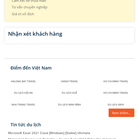
Cam kết để thỏa mãn
Tư vấn chuyên nghiệp
Giá trị vô địch
Nhận xét khách hàng
Điểm đến Việt Nam
HALONG BAY TRAVEL
HANOI TRAVEL
HO CHI MINH TRAVEL
DU LỊCH HỘI AN
DU LỊCH HUẾ
HO CHI MINH TRAVEL
NHA TRANG TRAVEL
DU LỊCH NINH BÌNH
DU LỊCH SAPA
Xem thêm...
Tin tức du lịch
Microsoft Excel 2021 Crack [Windows] [Stable] Ultimate