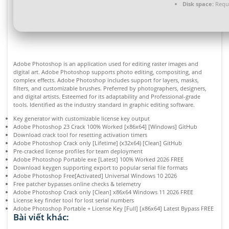
Disk space:
Requi
Adobe Photoshop is an application used for editing raster images and
digital art. Adobe Photoshop supports photo editing, compositing, and
complex effects. Adobe Photoshop includes support for layers, masks,
filters, and customizable brushes. Preferred by photographers, designers,
and digital artists. Esteemed for its adaptability and Professional-grade
tools. Identified as the industry standard in graphic editing software.
Key generator with customizable license key output
Adobe Photoshop 23 Crack 100% Worked [x86x64] [Windows] GitHub
Download crack tool for resetting activation timers
Adobe Photoshop Crack only [Lifetime] (x32x64) [Clean] GitHub
Pre-cracked license profiles for team deployment
Adobe Photoshop Portable exe [Latest] 100% Worked 2026 FREE
Download keygen supporting export to popular serial file formats
Adobe Photoshop Free[Activated] Universal Windows 10 2026
Free patcher bypasses online checks & telemetry
Adobe Photoshop Crack only [Clean] x86x64 Windows 11 2026 FREE
License key finder tool for lost serial numbers
Adobe Photoshop Portable + License Key [Full] [x86x64] Latest Bypass FREE
Bài viết khác: