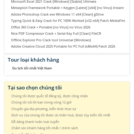
Microsoft Excel 2021 Crack [Windows] [Stable] Ultimate
Metasploit Framework Portable + Keygen [Latest] [x64] [no Virus] Instant
Adobe Photoshop Crack exe Windows 11 x64 [Clean] gDrive
Typing Quick & Easy Crack for PC 100% Worked [x32-x64] Patch MediaFire
Office 365 Crack + Portable [no Virus] no Virus 2026
Nice PDF Compressor Crack + Serial Key Full [Clean] FileCR
Offline Explorer Pro Crack tool Universal [Windows]
Adobe Creative Cloud 2025 Portable for PC Full (x86x64) Patch 2026
Tour loại khách hàng
Du lịch tốt nhất Việt Nam
Tại sao chọn chúng tôi
Chúng tôi được quốc tế đăng ký, được công nhận
Chúng tôi trả lời bạn trong vòng 12 giờ
Chuyên gia địa phương, kiến thức thực sự
Dịch vụ của chúng tôi được cá nhân hoá, được tùy biến tốt nhất
Dễ dàng thanh toán trực tuyến
Chăm sóc khách hàng tốt nhất / chính sách