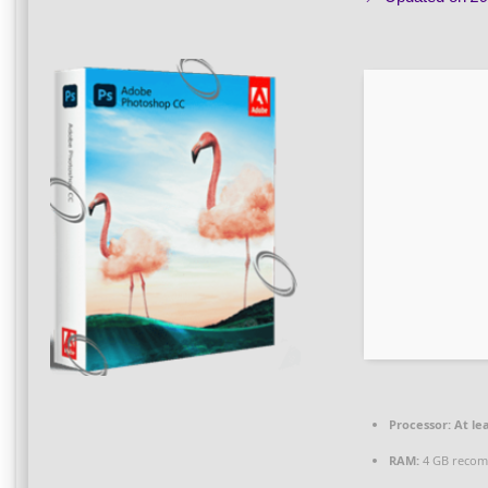
Processor:
At lea
RAM:
4 GB reco