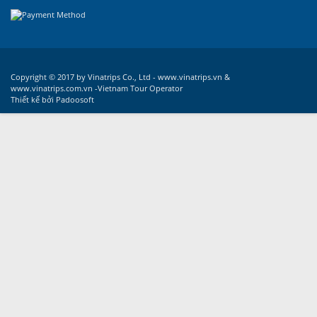
Copyright © 2017 by Vinatrips Co., Ltd - www.vinatrips.vn &
www.vinatrips.com.vn -Vietnam Tour Operator
Thiết kế bởi
Padoosoft