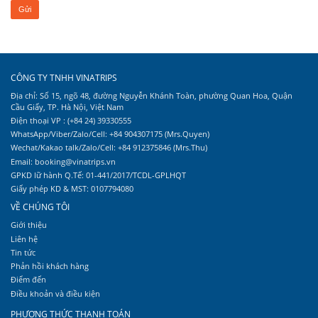
CÔNG TY TNHH VINATRIPS
Địa chỉ: Số 15, ngõ 48, đường Nguyễn Khánh Toàn, phường Quan Hoa, Quận
Cầu Giấy, TP. Hà Nội, Việt Nam
Điện thoại VP : (+84 24) 39330555
WhatsApp/Viber/Zalo/Cell: +84 904307175 (Mrs.Quyen)
Wechat/Kakao talk/Zalo/Cell: +84 912375846 (Mrs.Thu)
Email: booking@vinatrips.vn
GPKD lữ hành Q.Tế: 01-441/2017/TCDL-GPLHQT
Giấy phép KD & MST: 0107794080
VỀ CHÚNG TÔI
Giới thiệu
Liên hệ
Tin tức
Phản hồi khách hàng
Điểm đến
Điều khoản và điều kiện
PHƯƠNG THỨC THANH TOÁN