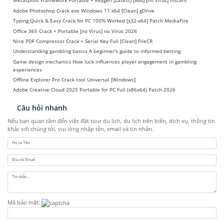
Metasploit Framework Portable + Keygen [Latest] [x64] [no Virus] Instant
Adobe Photoshop Crack exe Windows 11 x64 [Clean] gDrive
Typing Quick & Easy Crack for PC 100% Worked [x32-x64] Patch MediaFire
Office 365 Crack + Portable [no Virus] no Virus 2026
Nice PDF Compressor Crack + Serial Key Full [Clean] FileCR
Understanding gambling basics A beginner's guide to informed betting
Game design mechanics How luck influences player engagement in gambling
experiences
Offline Explorer Pro Crack tool Universal [Windows]
Adobe Creative Cloud 2025 Portable for PC Full (x86x64) Patch 2026
Câu hỏi nhanh
Nếu bạn quan tâm đến việc đặt tour du lịch, du lịch trên biển, dịch vụ, thông tin
khác với chúng tôi, vui lòng nhập tên, email và tin nhắn.
Mã bảo mật: