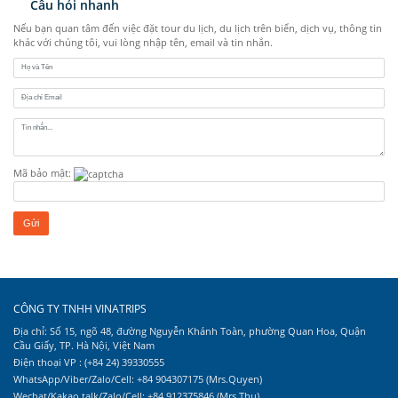
Câu hỏi nhanh
Nếu bạn quan tâm đến việc đặt tour du lịch, du lịch trên biển, dịch vụ, thông tin
khác với chúng tôi, vui lòng nhập tên, email và tin nhắn.
Mã bảo mật:
CÔNG TY TNHH VINATRIPS
Địa chỉ: Số 15, ngõ 48, đường Nguyễn Khánh Toàn, phường Quan Hoa, Quận
Cầu Giấy, TP. Hà Nội, Việt Nam
Điện thoại VP : (+84 24) 39330555
WhatsApp/Viber/Zalo/Cell: +84 904307175 (Mrs.Quyen)
Wechat/Kakao talk/Zalo/Cell: +84 912375846 (Mrs.Thu)