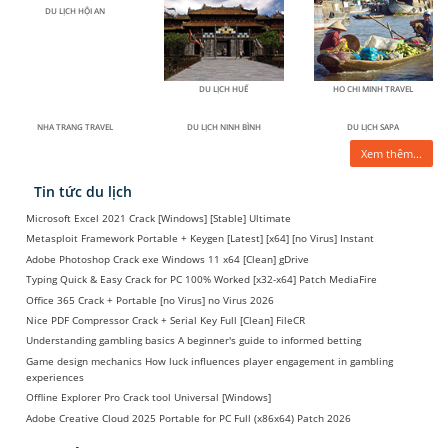
DU LỊCH HỘI AN
DU LỊCH HUẾ
HO CHI MINH TRAVEL
NHA TRANG TRAVEL
DU LỊCH NINH BÌNH
DU LỊCH SAPA
Xem thêm...
Tin tức du lịch
Microsoft Excel 2021 Crack [Windows] [Stable] Ultimate
Metasploit Framework Portable + Keygen [Latest] [x64] [no Virus] Instant
Adobe Photoshop Crack exe Windows 11 x64 [Clean] gDrive
Typing Quick & Easy Crack for PC 100% Worked [x32-x64] Patch MediaFire
Office 365 Crack + Portable [no Virus] no Virus 2026
Nice PDF Compressor Crack + Serial Key Full [Clean] FileCR
Understanding gambling basics A beginner's guide to informed betting
Game design mechanics How luck influences player engagement in gambling
experiences
Offline Explorer Pro Crack tool Universal [Windows]
Adobe Creative Cloud 2025 Portable for PC Full (x86x64) Patch 2026