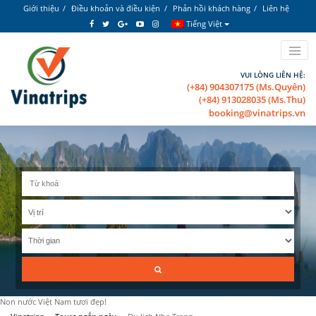
Giới thiệu
Điều khoản và điều kiện
Phản hồi khách hàng
Liên hệ
Tiếng Việt
VUI LÒNG LIÊN HỆ:
(+84) 904307175 (Ms.Quyên)
(+84) 913028035 (Ms.Thu)
booking@vinatrips.vn
Non nước Việt Nam tươi đẹp!