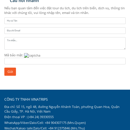
Câu hỏi nhanh
Nếu bạn quan tâm đến việc đặt tour du lịch, du lịch trên biển, dịch vụ, thông tin
khác với chúng tôi, vui lòng nhập tên, email và tin nhắn.
Mã bảo mật:
CÔNG TY TNHH VINATRIPS
Địa chỉ: Số 15, ngõ 48, đường Nguyễn Khánh Toàn, phường Quan Hoa, Quận
Cầu Giấy, TP. Hà Nội, Việt Nam
Điện thoại VP : (+84 24) 39330555
WhatsApp/Viber/Zalo/Cell: +84 904307175 (Mrs.Quyen)
Wechat/Kakao talk/Zalo/Cell: +84 912375846 (Mrs.Thu)