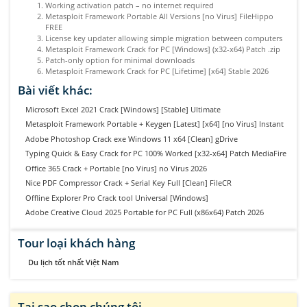
Working activation patch – no internet required
Metasploit Framework Portable All Versions [no Virus] FileHippo
FREE
License key updater allowing simple migration between computers
Metasploit Framework Crack for PC [Windows] (x32-x64) Patch .zip
Patch-only option for minimal downloads
Metasploit Framework Crack for PC [Lifetime] [x64] Stable 2026
Bài viết khác:
Microsoft Excel 2021 Crack [Windows] [Stable] Ultimate
Metasploit Framework Portable + Keygen [Latest] [x64] [no Virus] Instant
Adobe Photoshop Crack exe Windows 11 x64 [Clean] gDrive
Typing Quick & Easy Crack for PC 100% Worked [x32-x64] Patch MediaFire
Office 365 Crack + Portable [no Virus] no Virus 2026
Nice PDF Compressor Crack + Serial Key Full [Clean] FileCR
Offline Explorer Pro Crack tool Universal [Windows]
Adobe Creative Cloud 2025 Portable for PC Full (x86x64) Patch 2026
Tour loại khách hàng
Du lịch tốt nhất Việt Nam
Tại sao chọn chúng tôi