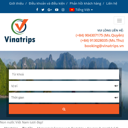
Giới thiệu
Điều khoản và điều kiện
Phản hồi khách hàng
Liên hệ
Tiếng Việt
VUI LÒNG LIÊN HỆ:
(+84) 904307175 (Ms.Quyên)
(+84) 913028035 (Ms.Thu)
booking@vinatrips.vn
Non nước Việt Nam tươi đẹp!