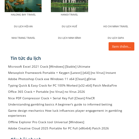
HALONG BAY TRAVEL
HANOI TRAVEL
DU LỊCH HỘI AN
DU LỊCH HUẾ
HO CHI MINH TRAVEL
NHA TRANG TRAVEL
DU LỊCH NINH BÌNH
DU LỊCH SAPA
Xem thêm...
Tin tức du lịch
Microsoft Excel 2021 Crack [Windows] [Stable] Ultimate
Metasploit Framework Portable + Keygen [Latest] [x64] [no Virus] Instant
Adobe Photoshop Crack exe Windows 11 x64 [Clean] gDrive
Typing Quick & Easy Crack for PC 100% Worked [x32-x64] Patch MediaFire
Office 365 Crack + Portable [no Virus] no Virus 2026
Nice PDF Compressor Crack + Serial Key Full [Clean] FileCR
Understanding gambling basics A beginner's guide to informed betting
Game design mechanics How luck influences player engagement in gambling
experiences
Offline Explorer Pro Crack tool Universal [Windows]
Adobe Creative Cloud 2025 Portable for PC Full (x86x64) Patch 2026