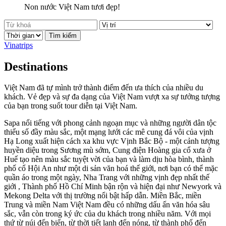
Non nước Việt Nam tươi đẹp!
Tìm kiếm
Vinatrips
Destinations
Việt Nam đã tự mình trở thành điểm đến ưa thích của nhiều du
khách. Vẻ đẹp và sự đa dạng của Việt Nam vượt xa sự tưởng tượng
của bạn trong suốt tour diễn tại Việt Nam.
Sapa nổi tiếng với phong cảnh ngoạn mục và những người dân tộc
thiểu số đầy màu sắc, một mạng lưới các mê cung đá vôi của vịnh
Hạ Long xuất hiện cách xa khu vực Vịnh Bắc Bộ - một cảnh tượng
huyền diệu trong Sương mù sớm, Cung điện Hoàng gia cổ xưa ở
Huế tạo nên màu sắc tuyệt vời của bạn và làm dịu hòa bình, thành
phố cổ Hội An như một di sản văn hoá thế giới, nơi bạn có thể mặc
quần áo trong một ngày, Nha Trang với những vịnh đẹp nhất thế
giới , Thành phố Hồ Chí Minh bận rộn và hiện đại như Newyork và
Mekong Delta với thị trường nổi bật hấp dẫn. Miền Bắc, miền
Trung và miền Nam Việt Nam đều có những dấu ấn văn hóa sâu
sắc, vẫn còn trong ký ức của du khách trong nhiều năm. Với mọi
thứ từ núi đến biển, từ thời tiết lạnh đến nóng, từ thành phố đến