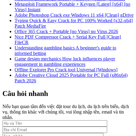
Metasploit Framework Portable + Keygen [Latest] [x64] [no
Virus] Instant
Adobe Photoshop Crack exe Windows 11 x64 [Clean] gDrive
Typing Quick & Easy Crack for PC 100% Worked [x32-x64]
Patch MediaFire
Office 365 Crack + Portable [no Virus] no Virus 2026
Nice PDF Compressor Crack + Serial Key Full [Clean]
FileCR
Understanding gambling basics A beginner's guide to
informed betting
Game design mechanics How luck influences player
engagement in gambling experiences
Offline Explorer Pro Crack tool Universal [Windows]
Adobe Creative Cloud 2025 Portable for PC Full (x86x64)
Patch 2026
Câu hỏi nhanh
Nếu bạn quan tâm đến việc đặt tour du lịch, du lịch trên biển, dịch
vụ, thông tin khác với chúng tôi, vui lòng nhập tên, email và tin
nhắn.