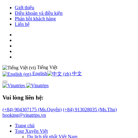
Giới thiệu
Điều khoản và điều kiện
Phản hồi khách hàng
Liên hệ
Tiếng Việt
English
中文
Vui lòng liên hệ:
(+84) 904307175 (Ms.Quyên)
(+84) 913028035 (Ms.Thu)
booking@vinatrips.vn
Trang chủ
Tour Xuyên Việt
Du lịch tốt nhất Việt Nam