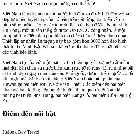
nông thôn, Việt Nam có mọi thứ bạn có thể đến!
Việt Nam là một quốc gia ít người biết đến và được biết đến với vẻ
đẹp tự nhiên tuyệt đẹp của nó nằm trên đất rừng, bãi biển và địa
hình sông nước. Trong các tour du lịch của bạn ở Việt Nam, vịnh
Hạ Long, một di sản thế giới được UNESCO công nhận, là một
trong những điểm đến phổ biến mà chắc chắn sẽ được tham quan.
Thiết lập tự nhiên ấn tượng này bao gồm hơn 3000 hòn đảo hình
thành trên Vịnh Bắc Bộ, xen kẽ với nhiều hang động, bãi biển và
các vịnh hẻo lánh.
Việt Nam tự hào với một loạt các bãi biển nguyên sơ, nơi cát mềm
mại đến bàn chân và nước biển xanh rực rỡ rõ ràng. Đi ra những bãi
cát xinh đẹp ngoạn mục của đảo Phú Quốc, được nhiều người coi là
khu nghỉ mát bãi biển tốt nhất ở Việt Nam hoặc một phần của
Hawaii tại bãi biển Mũi Né ở Phan Thiết. Các điểm đến bãi biển
khác mà bạn không nên bỏ lỡ khi đến tham quan Việt Nam là
những bãi biển Nha Trang, bãi biển Lăng Cô, bãi biển Cửa Đại Hội
An ...
Điểm đến nổi bật
Halong Bay Travel