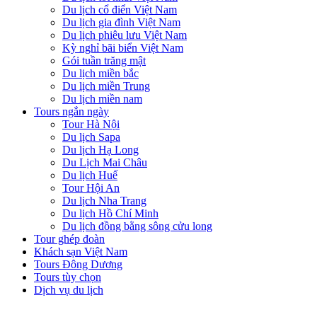
Du lịch cổ điển Việt Nam
Du lịch gia đình Việt Nam
Du lịch phiêu lưu Việt Nam
Kỳ nghỉ bãi biển Việt Nam
Gói tuần trăng mật
Du lịch miền bắc
Du lịch miền Trung
Du lịch miền nam
Tours ngắn ngày
Tour Hà Nội
Du lịch Sapa
Du lịch Hạ Long
Du Lịch Mai Châu
Du lịch Huế
Tour Hội An
Du lịch Nha Trang
Du lịch Hồ Chí Minh
Du lịch đồng bằng sông cửu long
Tour ghép đoàn
Khách sạn Việt Nam
Tours Đông Dương
Tours tùy chọn
Dịch vụ du lịch