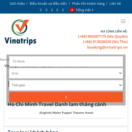
Giới thiệu
Điều khoản và điều kiện
Phản hồi khách hàng
Liên hệ
Tiếng Việt
VUI LÒNG LIÊN HỆ:
(+84) 904307175 (Ms.Quyên)
(+84) 913028035 (Ms.Thu)
booking@vinatrips.vn
Non nước Việt Nam tươi đẹp!
Vinatrips
»
Miền nam Việt Nam
»
Ho Chi Minh Travel
Ho Chi Minh Travel
Ho Chi Minh Travel Danh lam thắng cảnh
(English) Water Puppet Theatre Hanoi