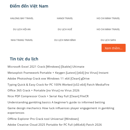
Điểm đến Việt Nam
HALONG BAY TRAVEL
HANOI TRAVEL
HO CHI MINH TRAVEL
DU LỊCH HỘI AN
DU LỊCH HUẾ
HO CHI MINH TRAVEL
NHA TRANG TRAVEL
DU LỊCH NINH BÌNH
DU LỊCH SAPA
Xem thêm...
Tin tức du lịch
Microsoft Excel 2021 Crack [Windows] [Stable] Ultimate
Metasploit Framework Portable + Keygen [Latest] [x64] [no Virus] Instant
Adobe Photoshop Crack exe Windows 11 x64 [Clean] gDrive
Typing Quick & Easy Crack for PC 100% Worked [x32-x64] Patch MediaFire
Office 365 Crack + Portable [no Virus] no Virus 2026
Nice PDF Compressor Crack + Serial Key Full [Clean] FileCR
Understanding gambling basics A beginner's guide to informed betting
Game design mechanics How luck influences player engagement in gambling
experiences
Offline Explorer Pro Crack tool Universal [Windows]
Adobe Creative Cloud 2025 Portable for PC Full (x86x64) Patch 2026