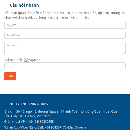
Câu hỏi nhanh
Nếu bạn quan tâm đến việc đặt tour du lịch, du lịch trên biển, dịch vụ, thông tin
khác với chúng tôi, vui lòng nhập tên, email và tin nhắn.
Mã bảo mật:
CÔNG TY TNHH VINATRIPS
Địa chỉ: Số 15, ngõ 48, đường Nguyễn Khánh Toàn, phường Quan Hoa, Quận
Cầu Giấy, TP. Hà Nội, Việt Nam
Điện thoại VP : (+84 24) 39330555
WhatsApp/Viber/Zalo/Cell: +84 904307175 (Mrs.Quyen)