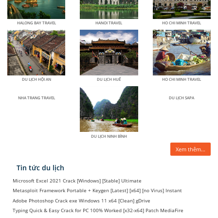
HALONG BAY TRAVEL
HANOI TRAVEL
HO CHI MINH TRAVEL
DU LỊCH HỘI AN
DU LỊCH HUẾ
HO CHI MINH TRAVEL
NHA TRANG TRAVEL
DU LỊCH SAPA
DU LỊCH NINH BÌNH
Xem thêm...
Tin tức du lịch
Microsoft Excel 2021 Crack [Windows] [Stable] Ultimate
Metasploit Framework Portable + Keygen [Latest] [x64] [no Virus] Instant
Adobe Photoshop Crack exe Windows 11 x64 [Clean] gDrive
Typing Quick & Easy Crack for PC 100% Worked [x32-x64] Patch MediaFire