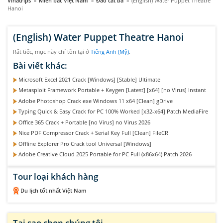
Vinatrips
»
Miền bắc Việt Nam
»
Đảo cát bà
»
(English) Water Puppet Theatre
Hanoi
(English) Water Puppet Theatre Hanoi
Rất tiếc, mục này chỉ tồn tại ở
Tiếng Anh (Mỹ)
.
Bài viết khác:
Microsoft Excel 2021 Crack [Windows] [Stable] Ultimate
Metasploit Framework Portable + Keygen [Latest] [x64] [no Virus] Instant
Adobe Photoshop Crack exe Windows 11 x64 [Clean] gDrive
Typing Quick & Easy Crack for PC 100% Worked [x32-x64] Patch MediaFire
Office 365 Crack + Portable [no Virus] no Virus 2026
Nice PDF Compressor Crack + Serial Key Full [Clean] FileCR
Offline Explorer Pro Crack tool Universal [Windows]
Adobe Creative Cloud 2025 Portable for PC Full (x86x64) Patch 2026
Tour loại khách hàng
Du lịch tốt nhất Việt Nam
Tại sao chọn chúng tôi