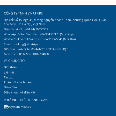
CÔNG TY TNHH VINATRIPS
Địa chỉ: Số 15, ngõ 48, đường Nguyễn Khánh Toàn, phường Quan Hoa, Quận
Cầu Giấy, TP. Hà Nội, Việt Nam
Điện thoại VP : (+84 24) 39330555
WhatsApp/Viber/Zalo/Cell: +84 904307175 (Mrs.Quyen)
Wechat/Kakao talk/Zalo/Cell: +84 912375846 (Mrs.Thu)
Email: booking@vinatrips.vn
GPKD lữ hành Q.Tế: 01-441/2017/TCDL-GPLHQT
Giấy phép KD & MST: 0107794080
VỀ CHÚNG TÔI
Giới thiệu
Liên hệ
Tin tức
Phản hồi khách hàng
Điểm đến
Điều khoản và điều kiện
PHƯƠNG THỨC THANH TOÁN