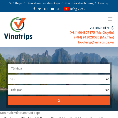
Giới thiệu
Điều khoản và điều kiện
Phản hồi khách hàng
Liên hệ
Tiếng Việt
VUI LÒNG LIÊN HỆ:
(+84) 904307175 (Ms.Quyên)
(+84) 913028035 (Ms.Thu)
booking@vinatrips.vn
Non nước Việt Nam tươi đẹp!