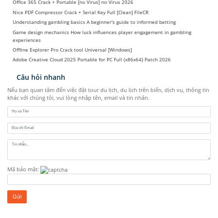
Office 365 Crack + Portable [no Virus] no Virus 2026
Nice PDF Compressor Crack + Serial Key Full [Clean] FileCR
Understanding gambling basics A beginner's guide to informed betting
Game design mechanics How luck influences player engagement in gambling
experiences
Offline Explorer Pro Crack tool Universal [Windows]
Adobe Creative Cloud 2025 Portable for PC Full (x86x64) Patch 2026
Câu hỏi nhanh
Nếu bạn quan tâm đến việc đặt tour du lịch, du lịch trên biển, dịch vụ, thông tin
khác với chúng tôi, vui lòng nhập tên, email và tin nhắn.
Mã bảo mật: