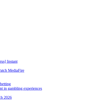
us] Instant
atch MediaFire
betting
t in gambling experiences
ch 2026