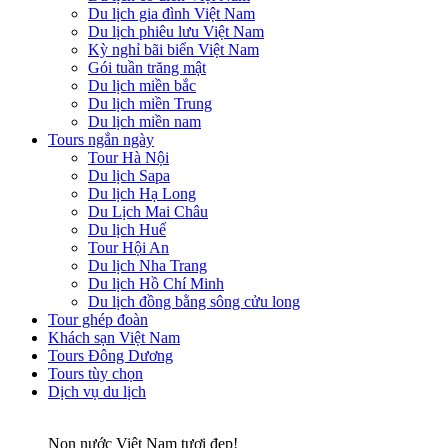
Du lịch gia đình Việt Nam
Du lịch phiêu lưu Việt Nam
Kỳ nghỉ bãi biển Việt Nam
Gói tuần trăng mật
Du lịch miền bắc
Du lịch miền Trung
Du lịch miền nam
Tours ngắn ngày
Tour Hà Nội
Du lịch Sapa
Du lịch Hạ Long
Du Lịch Mai Châu
Du lịch Huế
Tour Hội An
Du lịch Nha Trang
Du lịch Hồ Chí Minh
Du lịch đồng bằng sông cửu long
Tour ghép đoàn
Khách sạn Việt Nam
Tours Đông Dương
Tours tùy chọn
Dịch vụ du lịch
Non nước Việt Nam tươi đẹp!