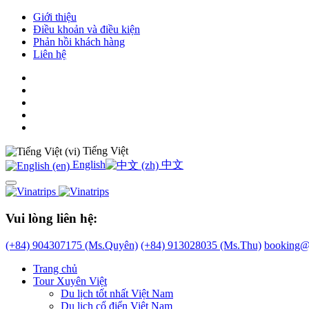
Giới thiệu
Điều khoản và điều kiện
Phản hồi khách hàng
Liên hệ
Tiếng Việt
English
中文
Vui lòng liên hệ:
(+84) 904307175 (Ms.Quyên)
(+84) 913028035 (Ms.Thu)
booking@v
Trang chủ
Tour Xuyên Việt
Du lịch tốt nhất Việt Nam
Du lịch cổ điển Việt Nam