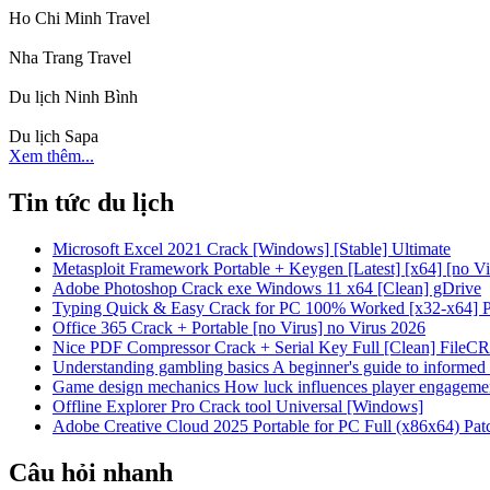
Ho Chi Minh Travel
Nha Trang Travel
Du lịch Ninh Bình
Du lịch Sapa
Xem thêm...
Tin tức du lịch
Microsoft Excel 2021 Crack [Windows] [Stable] Ultimate
Metasploit Framework Portable + Keygen [Latest] [x64] [no Vir
Adobe Photoshop Crack exe Windows 11 x64 [Clean] gDrive
Typing Quick & Easy Crack for PC 100% Worked [x32-x64] P
Office 365 Crack + Portable [no Virus] no Virus 2026
Nice PDF Compressor Crack + Serial Key Full [Clean] FileCR
Understanding gambling basics A beginner's guide to informed 
Game design mechanics How luck influences player engagemen
Offline Explorer Pro Crack tool Universal [Windows]
Adobe Creative Cloud 2025 Portable for PC Full (x86x64) Pat
Câu hỏi nhanh